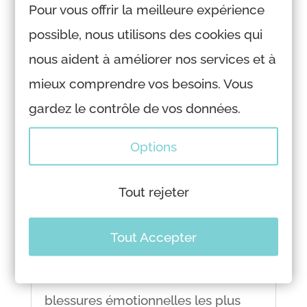
Pour vous offrir la meilleure expérience
possible, nous utilisons des cookies qui
nous aident à améliorer nos services et à
mieux comprendre vos besoins. Vous
gardez le contrôle de vos données.
Se libérer de la blessure du rejet grâce à
Options
l’hypnose & soin énergétique
par
Marine
|
Juin 22, 2026
|
Tout rejeter
Actualités
Comprendre la blessure du rejet
Tout Accepter
La blessure du rejet est souvent
considérée comme l’une des
blessures émotionnelles les plus