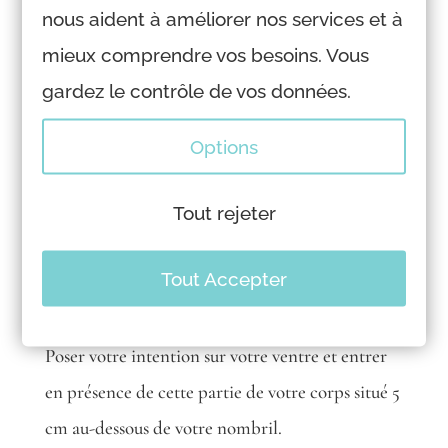
nous aident à améliorer nos services et à
étincelante. Si cette boule est encrassée de noir
mieux comprendre vos besoins. Vous
ou gris, imaginé un rayon de lumière blanc
gardez le contrôle de vos données.
purifiant cette sphère. Une fois propre, inspirez
cette énergie rouge et diffusez là dans tout votre
Options
corps.
Tout rejeter
Tout Accepter
Chakra sacré
Poser votre intention sur votre ventre et entrer
en présence de cette partie de votre corps situé 5
cm au-dessous de votre nombril.