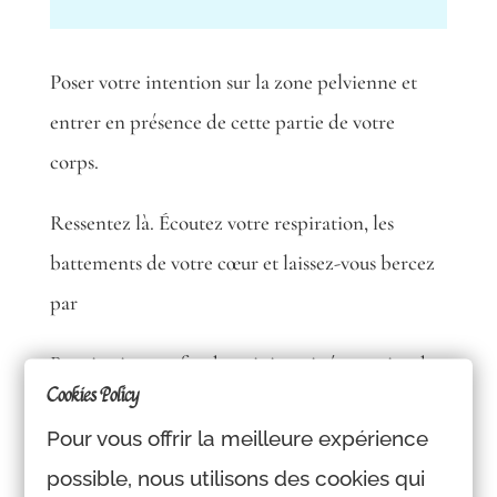
Poser votre intention sur la zone pelvienne et
entrer en présence de cette partie de votre
corps.
Ressentez là. Écoutez votre respiration, les
battements de votre cœur et laissez-vous bercez
par
Respiration profonde puis imaginé un point de
Cookies Policy
lumière rouge. Focaliser dessus en restant en
Pour vous offrir la meilleure expérience
présence de votre corps, intensifier cette lumière
possible, nous utilisons des cookies qui
jusqu’à ce qu’elle représente une boule rouge