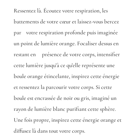
Ressentez là. Écoutez votre respiration, les
battements de votre cœur et laissez-vous bercez
par
votre respiration profonde puis imaginée
un point de lumière orange. Focaliser dessus en
restant en
présence de votre corps, intensifier
cette lumière jusqu’à ce qu’elle représente une
boule orange étincelante, inspirez cette énergie
et ressentez la parcourir votre corps. Si cette
boule est encrassée de noir ou gris, imaginé un
rayon de lumière blanc purifiant cette sphère.
Une fois propre, inspirez cette énergie orange et
diffusez là dans tout votre corps.