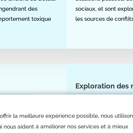
engendrant des
sociaux, et sont explo
omportement toxique
les sources de conflits
Exploration des
ise spécifiquement à
Une dimension crucial
u
mentaux
dans la capacité à in
offrir la meilleure expérience possible, nous utiliso
nti corporellement,
de mémoires. Ces
mém
i nous aident à améliorer nos services et à mieux
ont pas de cause
transgénérationnelle