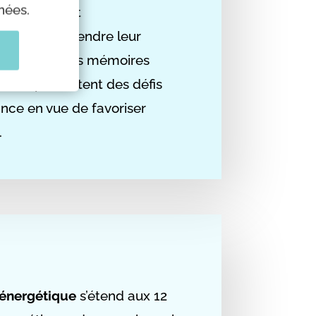
nées.
cellulaires et
s pour comprendre leur
ie actuelle. Les mémoires
les, représentent des défis
ance en vue de favoriser
.
 énergétique
s’étend aux 12