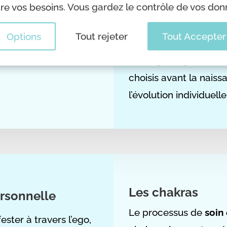
e vos besoins. Vous gardez le contrôle de vos don
eutralisation et la
explore les mémoires 
ion de la cognition,
transgénérationnelle
Options
Tout rejeter
Tout Accepter
dre ces événements,
influence sur notre v
 sans résonance dans
karmiques, quant à el
choisis avant la naiss
l’évolution individuelle
Les chakras
ersonnelle
Le processus de
soin
ter à travers l’ego,