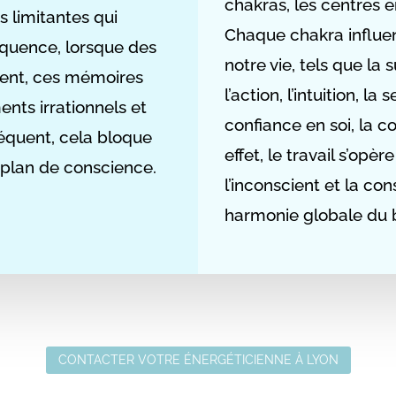
chakras, les centres 
 limitantes qui
Chaque chakra influen
quence,
lorsque des
notre vie, tels que la su
ssent, ces mémoires
l’action, l’intuition, la 
nts irrationnels et
confiance en soi, la c
équent,
cela bloque
effet,
le travail s’opèr
u plan de conscience.
l’inconscient et la co
harmonie globale du b
CONTACTER VOTRE ÉNERGÉTICIENNE À LYON