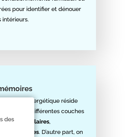
rées pour identifier et dénouer
 intérieurs.
 mémoires
e du soin énergétique réside
teragir avec différentes couches
ns des
oires cellulaires
,
s
et
karmiques
. D’autre part, on