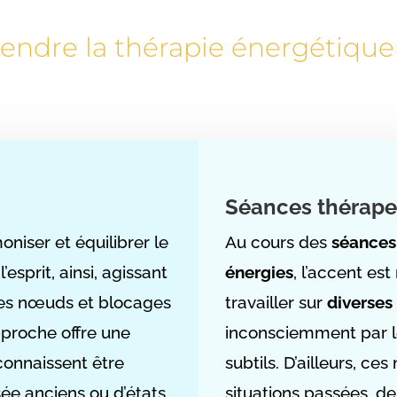
ndre la thérapie énergétique
Séances thérape
oniser et équilibrer le
Au cours des
séances
esprit, ainsi, agissant
énergies
, l’accent est
es nœuds et blocages
travailler sur
diverse
pproche offre une
inconsciemment par le
connaissent être
subtils. D’ailleurs, c
ée anciens ou d’états
situations passées, d