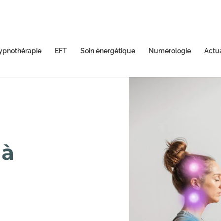
ypnothérapie
EFT
Soin énergétique
Numérologie
Actu
 à